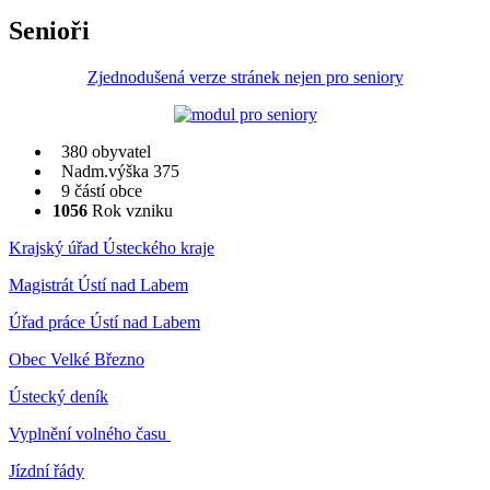
Senioři
Zjednodušená verze stránek nejen pro seniory
380 obyvatel
Nadm.výška 375
9 částí obce
1056
Rok vzniku
Krajský úřad Ústeckého kraje
Magistrát Ústí nad Labem
Úřad práce Ústí nad Labem
Obec Velké Březno
Ústecký deník
Vyplnění volného času
Jízdní řády