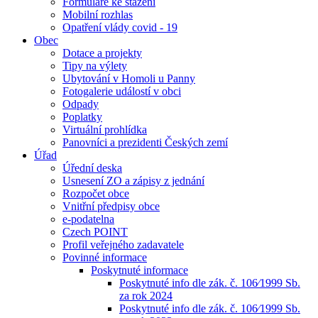
Formuláře ke stažení
Mobilní rozhlas
Opatření vlády covid - 19
Obec
Dotace a projekty
Tipy na výlety
Ubytování v Homoli u Panny
Fotogalerie událostí v obci
Odpady
Poplatky
Virtuální prohlídka
Panovníci a prezidenti Českých zemí
Úřad
Úřední deska
Usnesení ZO a zápisy z jednání
Rozpočet obce
Vnitřní předpisy obce
e-podatelna
Czech POINT
Profil veřejného zadavatele
Povinné informace
Poskytnuté informace
Poskytnuté info dle zák. č. 106⁄1999 Sb.
za rok 2024
Poskytnuté info dle zák. č. 106⁄1999 Sb.