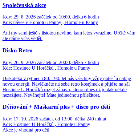
Společenská akce
Kdy:
29. 8. 2026 začátek od 10:00, délka 6 hodin
Kde:
náves v Homoli u Panny , Homole u Panny
Ani my sami ještě s jistotou nevíme, kam letos vyrazíme. Určitě vám
ale dáme včas vědět.
Disko Retro
Kdy:
26. 9. 2026 začátek od 20:00, délka 7 hodin
Kde:
Hostinec U Horáčků , Homole u Panny
Diskotéka v rytmech 80. - 90. let nás všechny vždy potěší a nabije
novou energií. Navlékněte na sebe retro kostýmek a přijďte na sál
Hostince U Horáčků rozjet zábavu, kterou dnes už jentak někde
nezažijete. Neváhejte! Máte jedinečnou příležitost.
Dýňování + Maškarní ples + disco pro děti
Kdy:
17. 10. 2026 začátek od 13:00, délka 240 minut
Kde:
Hostinec U Horáčků , Homole u Panny
Akce je vhodná pro děti