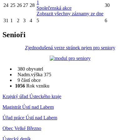
1
24
25
26
27
28
30
Společenská akce
Zobrazit všechny záznamy ze dne
31
1
2
3
4
5
6
Senioři
Zjednodušená verze stránek nejen pro seniory
380 obyvatel
Nadm.výška 375
9 částí obce
1056
Rok vzniku
Krajský úřad Ústeckého kraje
Magistrát Ústí nad Labem
Úřad práce Ústí nad Labem
Obec Velké Březno
Ústecký deník