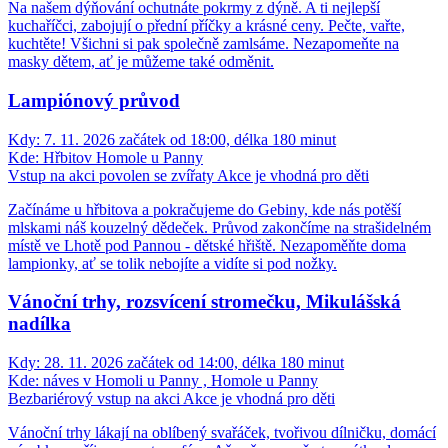
Na našem dýňování ochutnáte pokrmy z dýně. A ti nejlepší
kuchaříčci, zabojují o přední příčky a krásné ceny. Pečte, vařte,
kuchtěte! Všichni si pak společně zamlsáme. Nezapomeňte na
masky dětem, ať je můžeme také odměnit.
Lampiónový průvod
Kdy:
7. 11. 2026 začátek od 18:00, délka 180 minut
Kde:
Hřbitov Homole u Panny
Vstup na akci povolen se zvířaty
Akce je vhodná pro děti
Začínáme u hřbitova a pokračujeme do Gebiny, kde nás potěší
mlskami náš kouzelný dědeček. Průvod zakončíme na strašidelném
místě ve Lhotě pod Pannou - dětské hřiště. Nezapoměňte doma
lampionky, ať se tolik nebojíte a vidíte si pod nožky.
Vánoční trhy, rozsvícení stromečku, Mikulášská
nadílka
Kdy:
28. 11. 2026 začátek od 14:00, délka 180 minut
Kde:
náves v Homoli u Panny , Homole u Panny
Bezbariérový vstup na akci
Akce je vhodná pro děti
Vánoční trhy lákají na oblíbený svařáček, tvořivou dílničku, domácí