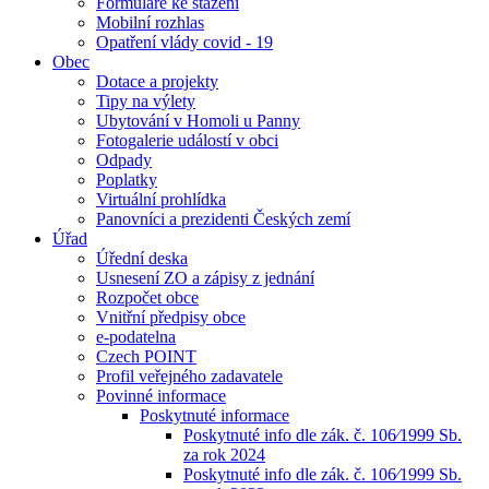
Formuláře ke stažení
Mobilní rozhlas
Opatření vlády covid - 19
Obec
Dotace a projekty
Tipy na výlety
Ubytování v Homoli u Panny
Fotogalerie událostí v obci
Odpady
Poplatky
Virtuální prohlídka
Panovníci a prezidenti Českých zemí
Úřad
Úřední deska
Usnesení ZO a zápisy z jednání
Rozpočet obce
Vnitřní předpisy obce
e-podatelna
Czech POINT
Profil veřejného zadavatele
Povinné informace
Poskytnuté informace
Poskytnuté info dle zák. č. 106⁄1999 Sb.
za rok 2024
Poskytnuté info dle zák. č. 106⁄1999 Sb.