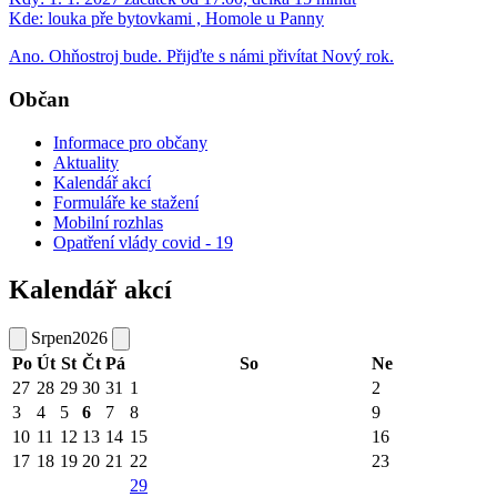
Kde:
louka pře bytovkami , Homole u Panny
Ano. Ohňostroj bude. Přijďte s námi přivítat Nový rok.
Občan
Informace pro občany
Aktuality
Kalendář akcí
Formuláře ke stažení
Mobilní rozhlas
Opatření vlády covid - 19
Kalendář akcí
Srpen
2026
Po
Út
St
Čt
Pá
So
Ne
27
28
29
30
31
1
2
3
4
5
6
7
8
9
10
11
12
13
14
15
16
17
18
19
20
21
22
23
29