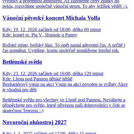
výrobky a příjemnou atmosféru. Až zaženeme čerty zpátky do
pekla, rozsvítíme společně vánoční strom. To aby Ježíšek věděl :-).
Vánoční pěvecký koncert Michala Volfa
Kdy:
19. 12. 2026 začátek od 18:00, délka 60 minut
Kde:
kostel sv. Pia V., Homole u Panny
Božské místo, božský hlas. To opět nastal adventní čas. A určitě i
čas pomáhat. Uvidíme, komu společně pomůžeme letošní rok.
Betlémské světlo
Kdy:
23. 12. 2026 začátek od 16:00, délka 120 minut
Kde:
Lhota pod Pannou dětské hřiště
Bezbariérový vstup na akci
Vstup na akci povolen se zvířaty
Akce
je vhodná pro děti
Betlémské světlo pro všechny ve Lhotě pod Pannou. Neváhejte a
přispěchejte pro světlo, které přivezou naši dobrovolníci v čele se
skutečnou Terezou :-)
Novoroční ohňostroj 2027
Kdy:
1. 1. 2027 začátek od 17:00, délka 15 minut