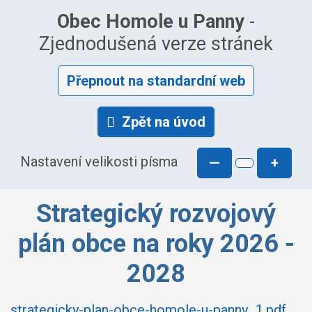
Obec Homole u Panny
-
Zjednodušená verze stránek
Přepnout na standardní web
Zpět na úvod
Nastavení velikosti písma
—
+
Strategický rozvojový
plán obce na roky 2026 -
2028
strategicky-plan-obce-homole-u-panny_1.pdf