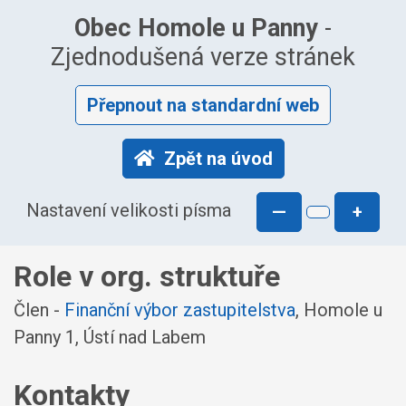
Obec Homole u Panny
-
Zjednodušená verze stránek
Přepnout na standardní web
Zpět na úvod
Nastavení velikosti písma
—
+
Role v org. struktuře
Člen -
Finanční výbor zastupitelstva
, Homole u
Panny 1, Ústí nad Labem
Kontakty