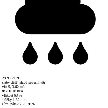
28 °C
21 °C
slabý déšť, slabý severní vítr
vítr
S
,
3.62 m/s
tlak
1018 hPa
vlhkost
63 %
srážky
1.32 mm
zítra, pátek 7. 8. 2026