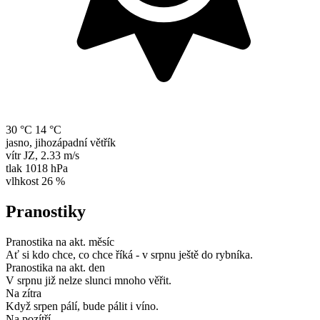
30 °C
14 °C
jasno, jihozápadní větřík
vítr
JZ
,
2.33 m/s
tlak
1018 hPa
vlhkost
26 %
Pranostiky
Pranostika na akt. měsíc
Ať si kdo chce, co chce říká - v srpnu ještě do rybníka.
Pranostika na akt. den
V srpnu již nelze slunci mnoho věřit.
Na zítra
Když srpen pálí, bude pálit i víno.
Na pozítří