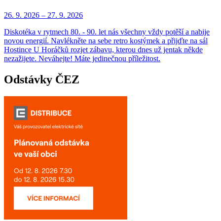
26. 9.
2026
–
27. 9.
2026
Diskotéka v rytmech 80. - 90. let nás všechny vždy potěší a nabije
novou energií. Navlékněte na sebe retro kostýmek a přijďte na sál
Hostince U Horáčků rozjet zábavu, kterou dnes už jentak někde
nezažijete. Neváhejte! Máte jedinečnou příležitost.
Odstávky ČEZ