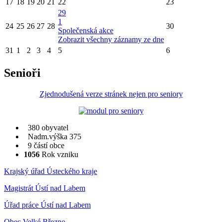
17
18
19
20
21
22
23
29
1
24
25
26
27
28
30
Společenská akce
Zobrazit všechny záznamy ze dne
31
1
2
3
4
5
6
Senioři
Zjednodušená verze stránek nejen pro seniory
380 obyvatel
Nadm.výška 375
9 částí obce
1056
Rok vzniku
Krajský úřad Ústeckého kraje
Magistrát Ústí nad Labem
Úřad práce Ústí nad Labem
Obec Velké Březno