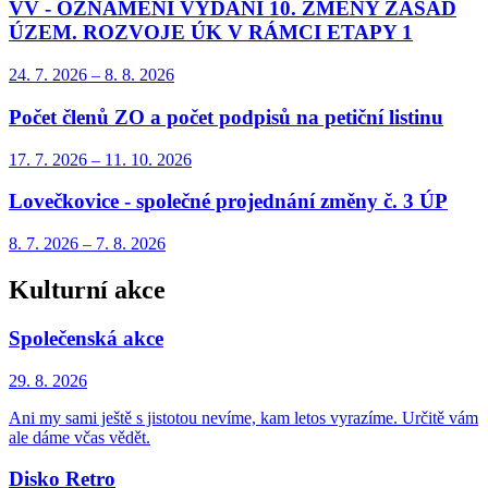
VV - OZNÁMENÍ VYDÁNÍ 10. ZMĚNY ZÁSAD
ÚZEM. ROZVOJE ÚK V RÁMCI ETAPY 1
24. 7.
2026
–
8. 8.
2026
Počet členů ZO a počet podpisů na petiční listinu
17. 7.
2026
–
11. 10.
2026
Lovečkovice - společné projednání změny č. 3 ÚP
8. 7.
2026
–
7. 8.
2026
Kulturní akce
Společenská akce
29. 8.
2026
Ani my sami ještě s jistotou nevíme, kam letos vyrazíme. Určitě vám
ale dáme včas vědět.
Disko Retro