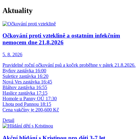
Aktuality
Očkování proti vzteklině a ostatním infekčním
nemocem dne 21.8.2026
5. 8.
2026
Pravidelné roční očkování psů a koček proběhne v pátek 21.8.2026.
Byňov zastávka 16:00
Suletice zastávka 16:20
Nová Ves zastávka 16:45
Bláhov zastávka 16:55
Haslice zastávka 17:15
Homole u Panny OÚ 17:30
Lhota pod Pannou 18:15
Cena vakčíny je 200-600 Kč
Detail
Akční hlídání s Kristinou pro děti 3-7 let