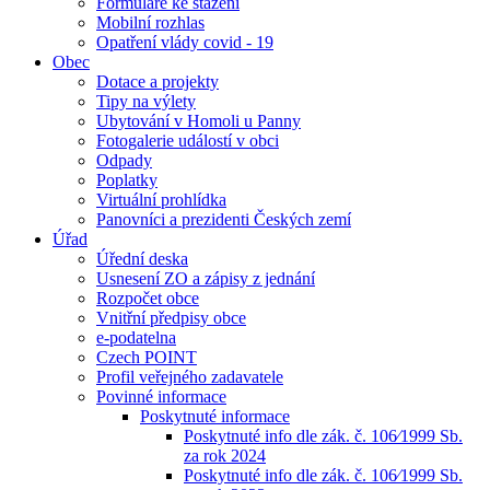
Formuláře ke stažení
Mobilní rozhlas
Opatření vlády covid - 19
Obec
Dotace a projekty
Tipy na výlety
Ubytování v Homoli u Panny
Fotogalerie událostí v obci
Odpady
Poplatky
Virtuální prohlídka
Panovníci a prezidenti Českých zemí
Úřad
Úřední deska
Usnesení ZO a zápisy z jednání
Rozpočet obce
Vnitřní předpisy obce
e-podatelna
Czech POINT
Profil veřejného zadavatele
Povinné informace
Poskytnuté informace
Poskytnuté info dle zák. č. 106⁄1999 Sb.
za rok 2024
Poskytnuté info dle zák. č. 106⁄1999 Sb.