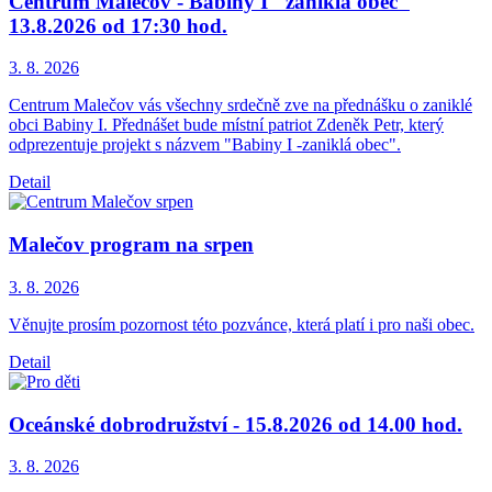
Centrum Malečov - Babiny I "zaniklá obec"
13.8.2026 od 17:30 hod.
3. 8.
2026
Centrum Malečov vás všechny srdečně zve na přednášku o zaniklé
obci Babiny I. Přednášet bude místní patriot Zdeněk Petr, který
odprezentuje projekt s názvem "Babiny I -zaniklá obec".
Detail
Malečov program na srpen
3. 8.
2026
Věnujte prosím pozornost této pozvánce, která platí i pro naši obec.
Detail
Oceánské dobrodružství - 15.8.2026 od 14.00 hod.
3. 8.
2026