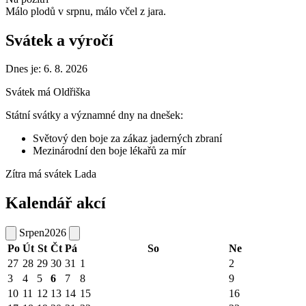
Málo plodů v srpnu, málo včel z jara.
Svátek a výročí
Dnes je:
6. 8. 2026
Svátek má
Oldřiška
Státní svátky a významné dny na dnešek:
Světový den boje za zákaz jaderných zbraní
Mezinárodní den boje lékařů za mír
Zítra má svátek
Lada
Kalendář akcí
Srpen
2026
Po
Út
St
Čt
Pá
So
Ne
27
28
29
30
31
1
2
3
4
5
6
7
8
9
10
11
12
13
14
15
16