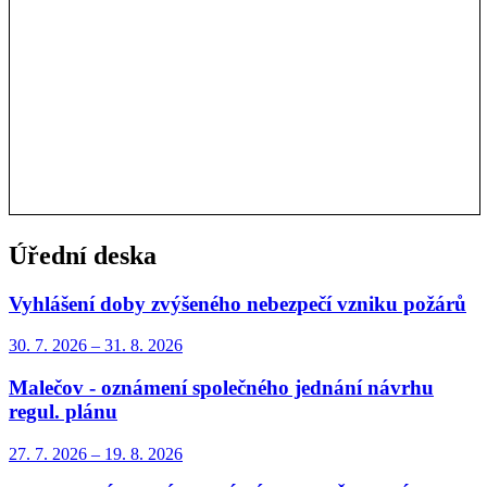
Úřední deska
Vyhlášení doby zvýšeného nebezpečí vzniku požárů
30. 7.
2026
–
31. 8.
2026
Malečov - oznámení společného jednání návrhu
regul. plánu
27. 7.
2026
–
19. 8.
2026