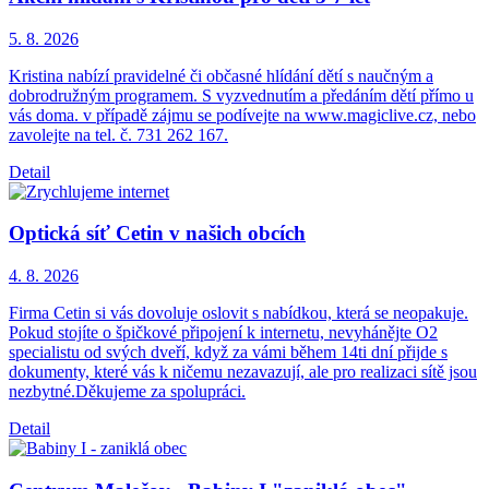
5. 8.
2026
Kristina nabízí pravidelné či občasné hlídání dětí s naučným a
dobrodružným programem. S vyzvednutím a předáním dětí přímo u
vás doma. v případě zájmu se podívejte na www.magiclive.cz, nebo
zavolejte na tel. č. 731 262 167.
Detail
Optická síť Cetin v našich obcích
4. 8.
2026
Firma Cetin si vás dovoluje oslovit s nabídkou, která se neopakuje.
Pokud stojíte o špičkové připojení k internetu, nevyhánějte O2
specialistu od svých dveří, když za vámi během 14ti dní přijde s
dokumenty, které vás k ničemu nezavazují, ale pro realizaci sítě jsou
nezbytné.Děkujeme za spolupráci.
Detail