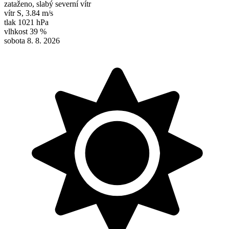
zataženo, slabý severní vítr
vítr
S
,
3.84 m/s
tlak
1021 hPa
vlhkost
39 %
sobota 8. 8. 2026