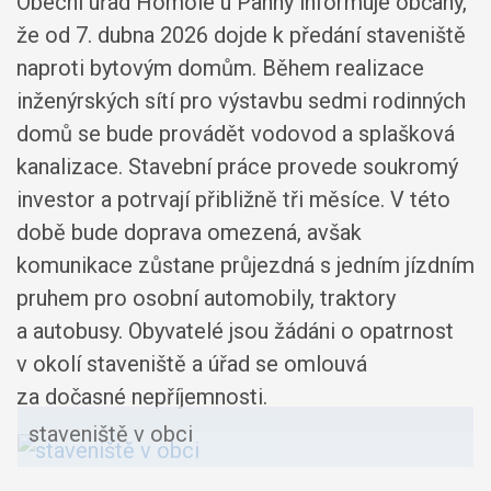
Obecní úřad Homole u Panny informuje občany,
že od 7. dubna 2026 dojde k předání staveniště
naproti bytovým domům. Během realizace
inženýrských sítí pro výstavbu sedmi rodinných
domů se bude provádět vodovod a splašková
kanalizace. Stavební práce provede soukromý
investor a potrvají přibližně tři měsíce. V této
době bude doprava omezená, avšak
komunikace zůstane průjezdná s jedním jízdním
pruhem pro osobní automobily, traktory
a autobusy. Obyvatelé jsou žádáni o opatrnost
v okolí staveniště a úřad se omlouvá
za dočasné nepříjemnosti.
staveniště v obci