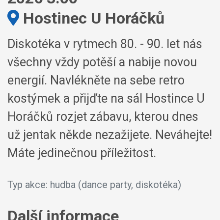
Kde:
Hostinec U Horáčků
Diskotéka v rytmech 80. - 90. let nás
všechny vždy potěší a nabije novou
energií. Navlékněte na sebe retro
kostýmek a přijďte na sál Hostince U
Horáčků rozjet zábavu, kterou dnes
už jentak někde nezažijete. Neváhejte!
Máte jedinečnou příležitost.
Typ akce: hudba (dance party, diskotéka)
Další informace