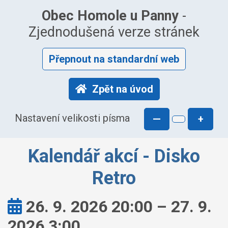
Obec Homole u Panny
-
Zjednodušená verze stránek
Přepnout na standardní web
Zpět na úvod
Nastavení velikosti písma
—
+
Kalendář akcí - Disko
Retro
Kdy:
26. 9. 2026 20:00 – 27. 9.
2026 3:00