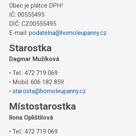
Obec je plátce DPH!
IČ: 00555495
DIČ: CZ00555495
E-mail:
podatelna@homoleupanny.cz
Starostka
Dagmar Mužíková
• Tel.: 472 719 069
• Mobil: 606 182 859
•
starosta@homoleupanny.cz
Místostarostka
Ilona Oplištilová
• Tel.: 472 719 069