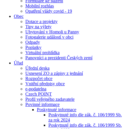
Formuláře ke stažení
Mobilní rozhlas
Opatření vlády covid - 19
Obec
Dotace a projekty
Tipy na výlety
Ubytování v Homoli u Panny
Fotogalerie událostí v obci
Odpady
Poplatky
Virtuální prohlídka
Panovníci a prezidenti Českých zemí
Úřad
Úřední deska
Usnesení ZO a zápisy z jednání
Rozpočet obce
Vnitřní předpisy obce
e-podatelna
Czech POINT
Profil veřejného zadavatele
Povinné informace
Poskytnuté informace
Poskytnuté info dle zák. č. 106⁄1999 Sb.
za rok 2024
Poskytnuté info dle zák. č. 106⁄1999 Sb.