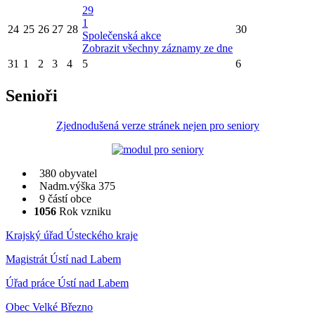
29
1
24
25
26
27
28
30
Společenská akce
Zobrazit všechny záznamy ze dne
31
1
2
3
4
5
6
Senioři
Zjednodušená verze stránek nejen pro seniory
380 obyvatel
Nadm.výška 375
9 částí obce
1056
Rok vzniku
Krajský úřad Ústeckého kraje
Magistrát Ústí nad Labem
Úřad práce Ústí nad Labem
Obec Velké Březno