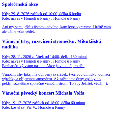
Společenská akce
Kdy:
29. 8. 2026 začátek od 10:00, délka 6 hodin
Kde:
náves v Homoli u Panny , Homole u Panny
Ani my sami ještě s jistotou nevíme, kam letos vyrazíme. Určitě vám
ale dáme včas vědět.
Vánoční trhy, rozsvícení stromečku, Mikulášská
nadílka
Kdy:
28. 11. 2026 začátek od 14:00, délka 180 minut
Kde:
náves v Homoli u Panny , Homole u Panny
Bezbariérový vstup na akci
Akce je vhodná pro děti
Vánoční trhy lákají na oblíbený svařáček, tvořivou dílničku, domácí
výrobky a příjemnou atmosféru. Až zaženeme čerty zpátky do
pekla, rozsvítíme společně vánoční strom. To aby Ježíšek věděl :-).
Vánoční pěvecký koncert Michala Volfa
Kdy:
19. 12. 2026 začátek od 18:00, délka 60 minut
Kde:
kostel sv. Pia V., Homole u Panny