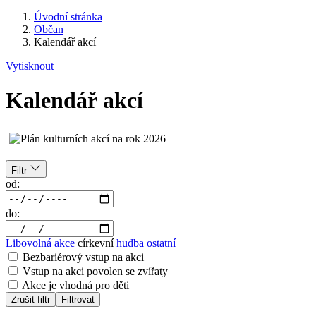
Úvodní stránka
Občan
Kalendář akcí
Vytisknout
Kalendář akcí
Filtr
od:
do:
Libovolná akce
církevní
hudba
ostatní
Bezbariérový vstup na akci
Vstup na akci povolen se zvířaty
Akce je vhodná pro děti
Zrušit filtr
Filtrovat