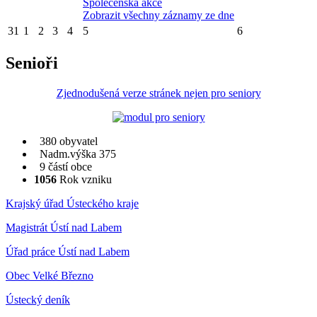
Společenská akce
Zobrazit všechny záznamy ze dne
31
1
2
3
4
5
6
Senioři
Zjednodušená verze stránek nejen pro seniory
380 obyvatel
Nadm.výška 375
9 částí obce
1056
Rok vzniku
Krajský úřad Ústeckého kraje
Magistrát Ústí nad Labem
Úřad práce Ústí nad Labem
Obec Velké Březno
Ústecký deník