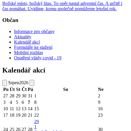
Božské místo, božský hlas. To opět nastal adventní čas. A určitě i
čas pomáhat. Uvidíme, komu společně pomůžeme letošní rok.
Občan
Informace pro občany
Aktuality
Kalendář akcí
Formuláře ke stažení
Mobilní rozhlas
Opatření vlády covid - 19
Kalendář akcí
Srpen
2026
Po
Út
St
Čt
Pá
So
Ne
27
28
29
30
31
1
2
3
4
5
6
7
8
9
10
11
12
13
14
15
16
17
18
19
20
21
22
23
29
1
24
25
26
27
28
30