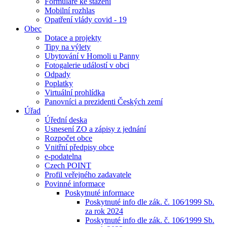
Formuláře ke stažení
Mobilní rozhlas
Opatření vlády covid - 19
Obec
Dotace a projekty
Tipy na výlety
Ubytování v Homoli u Panny
Fotogalerie událostí v obci
Odpady
Poplatky
Virtuální prohlídka
Panovníci a prezidenti Českých zemí
Úřad
Úřední deska
Usnesení ZO a zápisy z jednání
Rozpočet obce
Vnitřní předpisy obce
e-podatelna
Czech POINT
Profil veřejného zadavatele
Povinné informace
Poskytnuté informace
Poskytnuté info dle zák. č. 106⁄1999 Sb.
za rok 2024
Poskytnuté info dle zák. č. 106⁄1999 Sb.