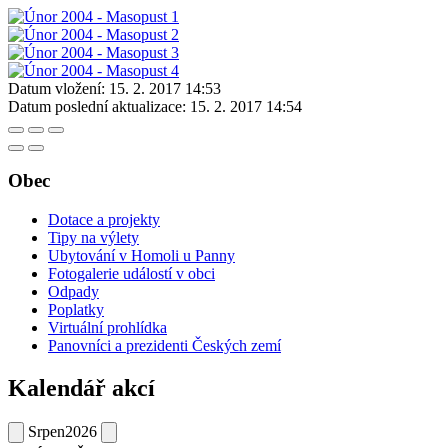
Datum vložení:
15. 2. 2017 14:53
Datum poslední aktualizace:
15. 2. 2017 14:54
Obec
Dotace a projekty
Tipy na výlety
Ubytování v Homoli u Panny
Fotogalerie událostí v obci
Odpady
Poplatky
Virtuální prohlídka
Panovníci a prezidenti Českých zemí
Kalendář akcí
Srpen
2026