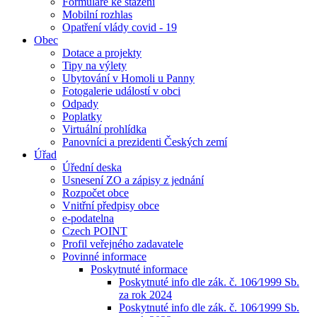
Formuláře ke stažení
Mobilní rozhlas
Opatření vlády covid - 19
Obec
Dotace a projekty
Tipy na výlety
Ubytování v Homoli u Panny
Fotogalerie událostí v obci
Odpady
Poplatky
Virtuální prohlídka
Panovníci a prezidenti Českých zemí
Úřad
Úřední deska
Usnesení ZO a zápisy z jednání
Rozpočet obce
Vnitřní předpisy obce
e-podatelna
Czech POINT
Profil veřejného zadavatele
Povinné informace
Poskytnuté informace
Poskytnuté info dle zák. č. 106⁄1999 Sb.
za rok 2024
Poskytnuté info dle zák. č. 106⁄1999 Sb.