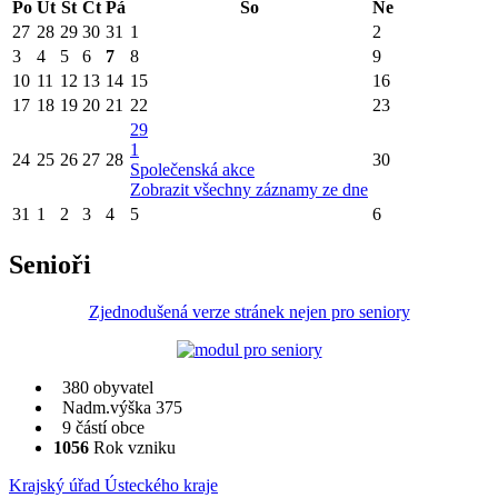
Po
Út
St
Čt
Pá
So
Ne
27
28
29
30
31
1
2
3
4
5
6
7
8
9
10
11
12
13
14
15
16
17
18
19
20
21
22
23
29
1
24
25
26
27
28
30
Společenská akce
Zobrazit všechny záznamy ze dne
31
1
2
3
4
5
6
Senioři
Zjednodušená verze stránek nejen pro seniory
380 obyvatel
Nadm.výška 375
9 částí obce
1056
Rok vzniku
Krajský úřad Ústeckého kraje