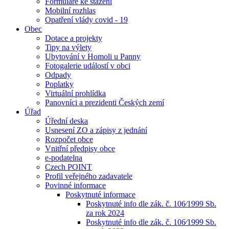
Formuláře ke stažení
Mobilní rozhlas
Opatření vlády covid - 19
Obec
Dotace a projekty
Tipy na výlety
Ubytování v Homoli u Panny
Fotogalerie událostí v obci
Odpady
Poplatky
Virtuální prohlídka
Panovníci a prezidenti Českých zemí
Úřad
Úřední deska
Usnesení ZO a zápisy z jednání
Rozpočet obce
Vnitřní předpisy obce
e-podatelna
Czech POINT
Profil veřejného zadavatele
Povinné informace
Poskytnuté informace
Poskytnuté info dle zák. č. 106⁄1999 Sb.
za rok 2024
Poskytnuté info dle zák. č. 106⁄1999 Sb.