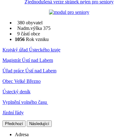
Zjednodušená verze stránek nejen pro seniory
380 obyvatel
Nadm.výška 375
9 částí obce
1056
Rok vzniku
Krajský úřad Ústeckého kraje
Magistrát Ústí nad Labem
Úřad práce Ústí nad Labem
Obec Velké Březno
Ústecký deník
Vyplnění volného času
Jízdní řády
Předchozí
Následující
Adresa