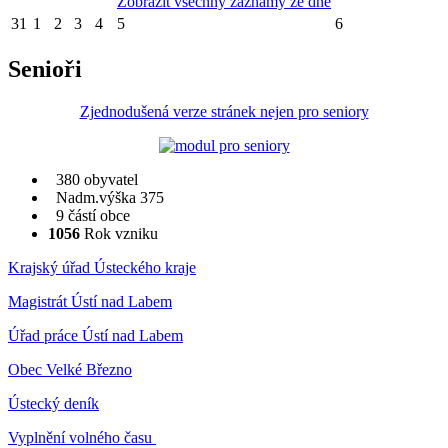
Zobrazit všechny záznamy ze dne
31
1
2
3
4
5
6
Senioři
Zjednodušená verze stránek nejen pro seniory
380 obyvatel
Nadm.výška 375
9 částí obce
1056
Rok vzniku
Krajský úřad Ústeckého kraje
Magistrát Ústí nad Labem
Úřad práce Ústí nad Labem
Obec Velké Březno
Ústecký deník
Vyplnění volného času