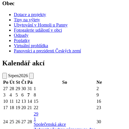
Obec
Dotace a projekty
Tipy na výlety
Ubytování v Homoli u Panny
Fotogalerie událostí v obci
Odpady
Poplatky
Virtuální prohlídka
Panovníci a prezidenti Českých zemí
Kalendář akcí
Srpen
2026
Po
Út
St
Čt
Pá
So
Ne
27
28
29
30
31
1
2
3
4
5
6
7
8
9
10
11
12
13
14
15
16
17
18
19
20
21
22
23
29
1
24
25
26
27
28
30
Společenská akce