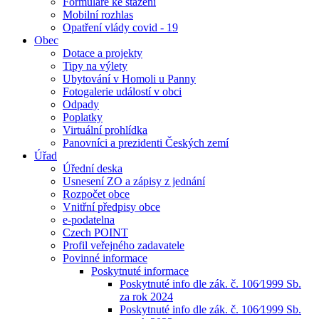
Formuláře ke stažení
Mobilní rozhlas
Opatření vlády covid - 19
Obec
Dotace a projekty
Tipy na výlety
Ubytování v Homoli u Panny
Fotogalerie událostí v obci
Odpady
Poplatky
Virtuální prohlídka
Panovníci a prezidenti Českých zemí
Úřad
Úřední deska
Usnesení ZO a zápisy z jednání
Rozpočet obce
Vnitřní předpisy obce
e-podatelna
Czech POINT
Profil veřejného zadavatele
Povinné informace
Poskytnuté informace
Poskytnuté info dle zák. č. 106⁄1999 Sb.
za rok 2024
Poskytnuté info dle zák. č. 106⁄1999 Sb.