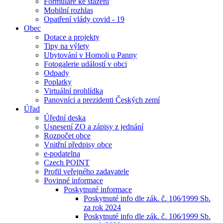
Formuláře ke stažení
Mobilní rozhlas
Opatření vlády covid - 19
Obec
Dotace a projekty
Tipy na výlety
Ubytování v Homoli u Panny
Fotogalerie událostí v obci
Odpady
Poplatky
Virtuální prohlídka
Panovníci a prezidenti Českých zemí
Úřad
Úřední deska
Usnesení ZO a zápisy z jednání
Rozpočet obce
Vnitřní předpisy obce
e-podatelna
Czech POINT
Profil veřejného zadavatele
Povinné informace
Poskytnuté informace
Poskytnuté info dle zák. č. 106⁄1999 Sb.
za rok 2024
Poskytnuté info dle zák. č. 106⁄1999 Sb.