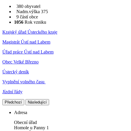
380 obyvatel
Nadm.výška 375
9 částí obce
1056
Rok vzniku
Krajský úřad Ústeckého kraje
Magistrát Ústí nad Labem
Úřad práce Ústí nad Labem
Obec Velké Březno
Ústecký deník
Vyplnění volného času
Jízdní řády
Předchozí
Následující
Adresa
Obecní úřad
Homole u Panny 1