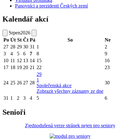
Virtuální prohlídka
Panovníci a prezidenti Českých zemí
Kalendář akcí
Srpen
2026
Po
Út
St
Čt
Pá
So
Ne
27
28
29
30
31
1
2
3
4
5
6
7
8
9
10
11
12
13
14
15
16
17
18
19
20
21
22
23
29
1
24
25
26
27
28
30
Společenská akce
Zobrazit všechny záznamy ze dne
31
1
2
3
4
5
6
Senioři
Zjednodušená verze stránek nejen pro seniory