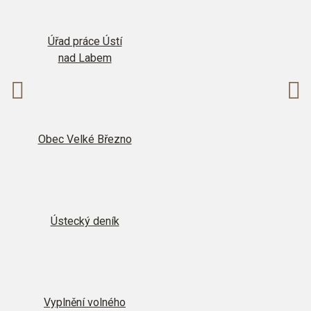
Úřad práce Ústí
nad Labem
Následující
P
Obec Velké Březno
Ústecký deník
Vyplnění volného