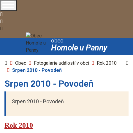
+420472719069
podatelna@homoleupanny.cz
Vyhledávání
obec
Homole u Panny
Úvodní stránka
Vy
Obec
Fotogalerie událostí v obci
Rok 2010
Srpen 2010 - Povodeň
Srpen 2010 - Povodeň
Srpen 2010 - Povodeň
Rok 2010