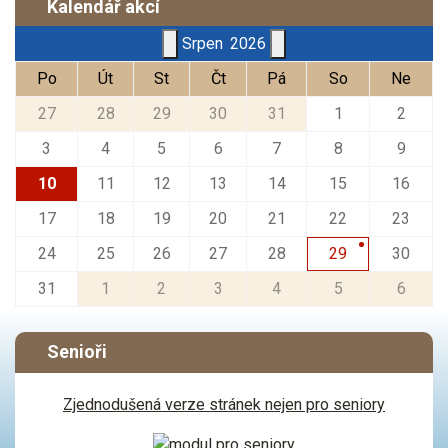
Kalendář akcí
Srpen
2026
Po
Út
St
Čt
Pá
So
Ne
27
28
29
30
31
1
2
3
4
5
6
7
8
9
10
11
12
13
14
15
16
17
18
19
20
21
22
23
24
25
26
27
28
29
30
31
1
2
3
4
5
6
Senioři
Zjednodušená verze stránek nejen pro seniory