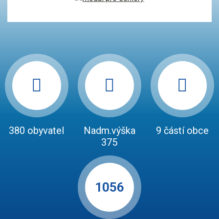
380 obyvatel
Nadm.výška
9 částí obce
375
1056