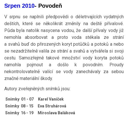
Srpen 2010
- Povodeň
V srpnu se naplnili předpovědi o déletrvajících vydatných
deštích, které se několikrát změnily na deště přívalové.
Půda byla natolik nasycena vodou, že další přívaly vody již
nemohla absorbovat a proto voda stékala ze strání
a svahů buď do přirozených koryt potůčků a potoků a nebo
se nezadržitelně valila ze strání a svahů a vytvářela si svoji
cestu. Samozřejmě takové množství vody koryta potoků
namohla pojmout a došlo k povodním. Proudy
nekontrolovatelně valící se vody zanechávaly za sebou
značné materiální škody.
Autory zveřejněných snímků jsou:
Snímky 01 - 07 Karel Vaníček
Snímky 08 - 15 Eva Struhárová
Snímky 16 - 19 Miroslava Baláková