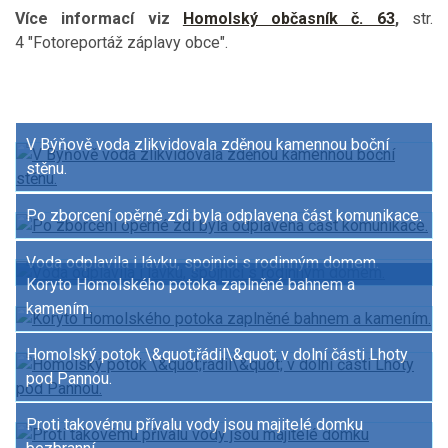
Více informací viz
Homolský občasník č. 63
,
str.
4 "Fotoreportáž záplavy obce".
V Býňově voda zlikvidovala zděnou kamennou boční
stěnu.
Po zborcení opěrné zdi byla odplavena část komunikace.
Voda odplavila i lávku, spojnici s rodinným domem.
Koryto Homolského potoka zaplněné bahnem a
kamením.
Homolský potok \&quot;řádil\&quot; v dolní části Lhoty
pod Pannou.
Proti takovému přívalu vody jsou majitelé domku