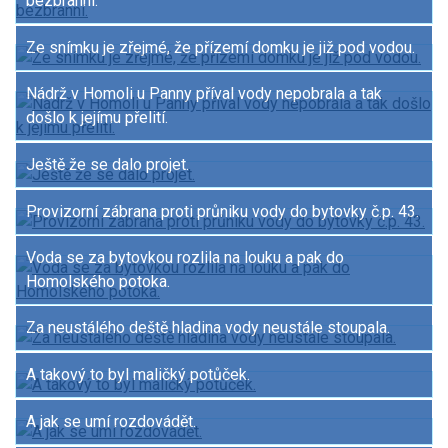
bezbranní.
Ze snímku je zřejmé, že přízemí domku je již pod vodou.
Nádrž v Homoli u Panny příval vody nepobrala a tak
došlo k jejímu přelití.
Ještě že se dalo projet.
Provizorní zábrana proti průniku vody do bytovky č.p. 43.
Voda se za bytovkou rozlila na louku a pak do
Homolského potoka.
Za neustálého deště hladina vody neustále stoupala.
A takový to byl maličký potůček.
A jak se umí rozdovádět.