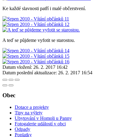
Ke každé slavnosti patří i malé občerstvení.
A teď se půjdeme vyfotit se starostou.
Datum vložení:
26. 2. 2017 16:42
Datum poslední aktualizace:
26. 2. 2017 16:54
Obec
Dotace a projekty
Tipy na výlety
Ubytování v Homoli u Panny
Fotogalerie událostí v obci
Odpady
Poplatky