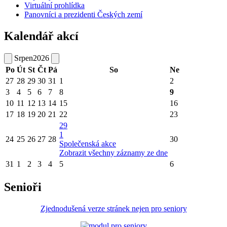
Virtuální prohlídka
Panovníci a prezidenti Českých zemí
Kalendář akcí
Srpen
2026
Po
Út
St
Čt
Pá
So
Ne
27
28
29
30
31
1
2
3
4
5
6
7
8
9
10
11
12
13
14
15
16
17
18
19
20
21
22
23
29
1
24
25
26
27
28
30
Společenská akce
Zobrazit všechny záznamy ze dne
31
1
2
3
4
5
6
Senioři
Zjednodušená verze stránek nejen pro seniory