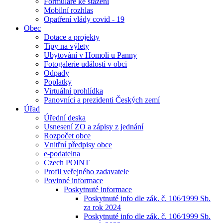
Formuláře ke stažení
Mobilní rozhlas
Opatření vlády covid - 19
Obec
Dotace a projekty
Tipy na výlety
Ubytování v Homoli u Panny
Fotogalerie událostí v obci
Odpady
Poplatky
Virtuální prohlídka
Panovníci a prezidenti Českých zemí
Úřad
Úřední deska
Usnesení ZO a zápisy z jednání
Rozpočet obce
Vnitřní předpisy obce
e-podatelna
Czech POINT
Profil veřejného zadavatele
Povinné informace
Poskytnuté informace
Poskytnuté info dle zák. č. 106⁄1999 Sb.
za rok 2024
Poskytnuté info dle zák. č. 106⁄1999 Sb.