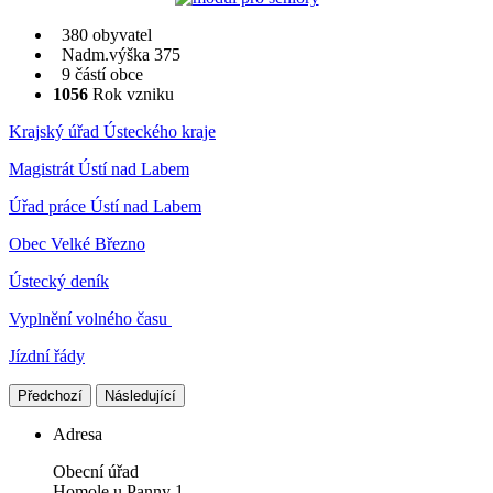
380 obyvatel
Nadm.výška 375
9 částí obce
1056
Rok vzniku
Krajský úřad Ústeckého kraje
Magistrát Ústí nad Labem
Úřad práce Ústí nad Labem
Obec Velké Březno
Ústecký deník
Vyplnění volného času
Jízdní řády
Předchozí
Následující
Adresa
Obecní úřad
Homole u Panny 1