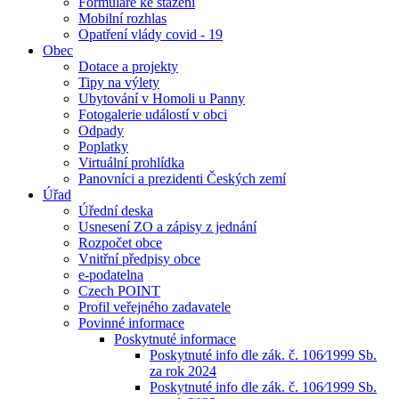
Formuláře ke stažení
Mobilní rozhlas
Opatření vlády covid - 19
Obec
Dotace a projekty
Tipy na výlety
Ubytování v Homoli u Panny
Fotogalerie událostí v obci
Odpady
Poplatky
Virtuální prohlídka
Panovníci a prezidenti Českých zemí
Úřad
Úřední deska
Usnesení ZO a zápisy z jednání
Rozpočet obce
Vnitřní předpisy obce
e-podatelna
Czech POINT
Profil veřejného zadavatele
Povinné informace
Poskytnuté informace
Poskytnuté info dle zák. č. 106⁄1999 Sb.
za rok 2024
Poskytnuté info dle zák. č. 106⁄1999 Sb.