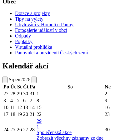
Obec
Dotace a projekty
Tipy na výlety
Ubytování v Homoli u Panny
Fotogalerie událostí v obci
Odpady
Poplatky
Virtuální prohlídka
Panovníci a prezidenti Českých zemí
Kalendář akcí
Srpen
2026
Po
Út
St
Čt
Pá
So
Ne
27
28
29
30
31
1
2
3
4
5
6
7
8
9
10
11
12
13
14
15
16
17
18
19
20
21
22
23
29
1
24
25
26
27
28
30
Společenská akce
Zobrazit všechny záznamy ze dne