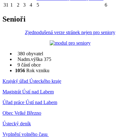
31
1
2
3
4
5
6
Senioři
Zjednodušená verze stránek nejen pro seniory
380 obyvatel
Nadm.výška 375
9 částí obce
1056
Rok vzniku
Krajský úřad Ústeckého kraje
Magistrát Ústí nad Labem
Úřad práce Ústí nad Labem
Obec Velké Březno
Ústecký deník
Vyplnění volného času