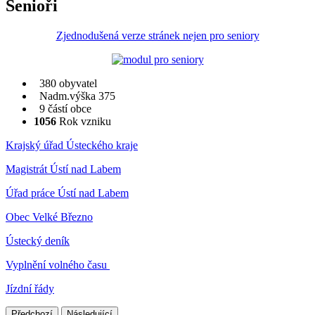
Senioři
Zjednodušená verze stránek nejen pro seniory
380 obyvatel
Nadm.výška 375
9 částí obce
1056
Rok vzniku
Krajský úřad Ústeckého kraje
Magistrát Ústí nad Labem
Úřad práce Ústí nad Labem
Obec Velké Březno
Ústecký deník
Vyplnění volného času
Jízdní řády
Předchozí
Následující