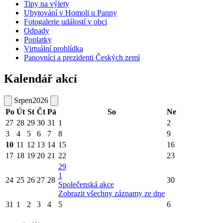
Tipy na výlety
Ubytování v Homoli u Panny
Fotogalerie událostí v obci
Odpady
Poplatky
Virtuální prohlídka
Panovníci a prezidenti Českých zemí
Kalendář akcí
Srpen
2026
Po
Út
St
Čt
Pá
So
Ne
27
28
29
30
31
1
2
3
4
5
6
7
8
9
10
11
12
13
14
15
16
17
18
19
20
21
22
23
29
1
24
25
26
27
28
30
Společenská akce
Zobrazit všechny záznamy ze dne
31
1
2
3
4
5
6