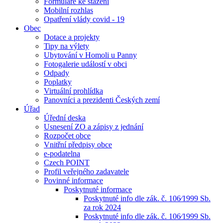
Formuláře ke stažení
Mobilní rozhlas
Opatření vlády covid - 19
Obec
Dotace a projekty
Tipy na výlety
Ubytování v Homoli u Panny
Fotogalerie událostí v obci
Odpady
Poplatky
Virtuální prohlídka
Panovníci a prezidenti Českých zemí
Úřad
Úřední deska
Usnesení ZO a zápisy z jednání
Rozpočet obce
Vnitřní předpisy obce
e-podatelna
Czech POINT
Profil veřejného zadavatele
Povinné informace
Poskytnuté informace
Poskytnuté info dle zák. č. 106⁄1999 Sb.
za rok 2024
Poskytnuté info dle zák. č. 106⁄1999 Sb.