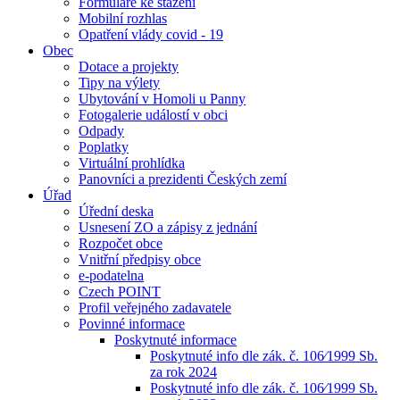
Formuláře ke stažení
Mobilní rozhlas
Opatření vlády covid - 19
Obec
Dotace a projekty
Tipy na výlety
Ubytování v Homoli u Panny
Fotogalerie událostí v obci
Odpady
Poplatky
Virtuální prohlídka
Panovníci a prezidenti Českých zemí
Úřad
Úřední deska
Usnesení ZO a zápisy z jednání
Rozpočet obce
Vnitřní předpisy obce
e-podatelna
Czech POINT
Profil veřejného zadavatele
Povinné informace
Poskytnuté informace
Poskytnuté info dle zák. č. 106⁄1999 Sb.
za rok 2024
Poskytnuté info dle zák. č. 106⁄1999 Sb.