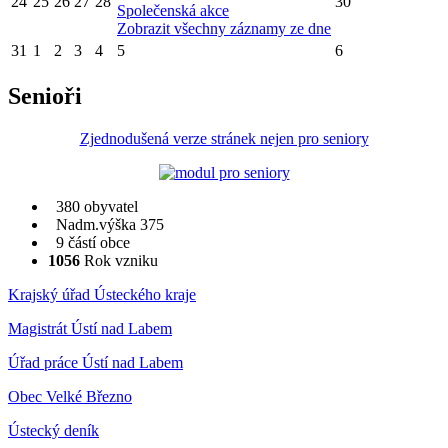
24
25
26
27
28
30
Společenská akce
Zobrazit všechny záznamy ze dne
31
1
2
3
4
5
6
Senioři
Zjednodušená verze stránek nejen pro seniory
380 obyvatel
Nadm.výška 375
9 částí obce
1056
Rok vzniku
Krajský úřad Ústeckého kraje
Magistrát Ústí nad Labem
Úřad práce Ústí nad Labem
Obec Velké Březno
Ústecký deník