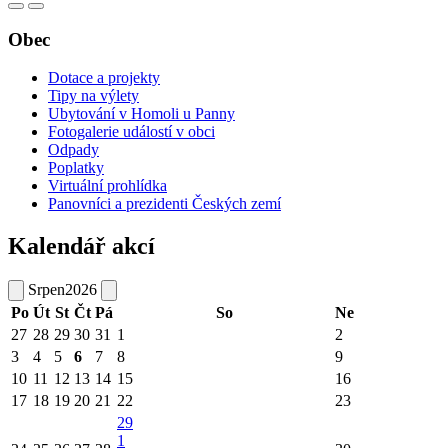
Obec
Dotace a projekty
Tipy na výlety
Ubytování v Homoli u Panny
Fotogalerie událostí v obci
Odpady
Poplatky
Virtuální prohlídka
Panovníci a prezidenti Českých zemí
Kalendář akcí
Srpen
2026
Po
Út
St
Čt
Pá
So
Ne
27
28
29
30
31
1
2
3
4
5
6
7
8
9
10
11
12
13
14
15
16
17
18
19
20
21
22
23
29
1