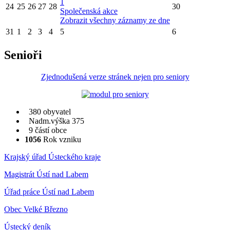
1
24
25
26
27
28
30
Společenská akce
Zobrazit všechny záznamy ze dne
31
1
2
3
4
5
6
Senioři
Zjednodušená verze stránek nejen pro seniory
380 obyvatel
Nadm.výška 375
9 částí obce
1056
Rok vzniku
Krajský úřad Ústeckého kraje
Magistrát Ústí nad Labem
Úřad práce Ústí nad Labem
Obec Velké Březno
Ústecký deník