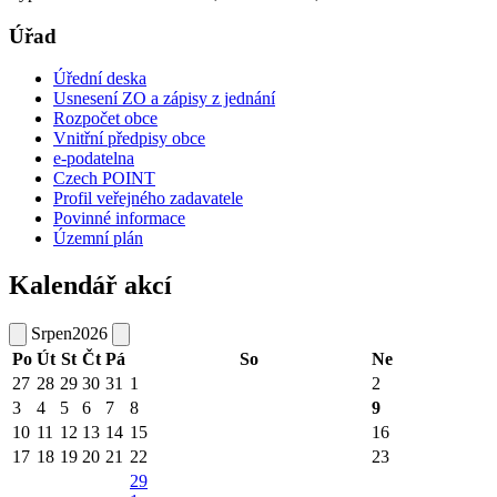
Úřad
Úřední deska
Usnesení ZO a zápisy z jednání
Rozpočet obce
Vnitřní předpisy obce
e-podatelna
Czech POINT
Profil veřejného zadavatele
Povinné informace
Územní plán
Kalendář akcí
Srpen
2026
Po
Út
St
Čt
Pá
So
Ne
27
28
29
30
31
1
2
3
4
5
6
7
8
9
10
11
12
13
14
15
16
17
18
19
20
21
22
23
29