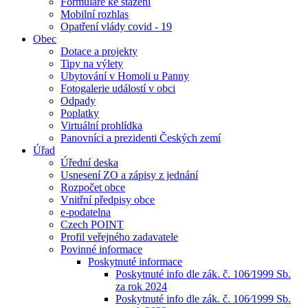
Formuláře ke stažení
Mobilní rozhlas
Opatření vlády covid - 19
Obec
Dotace a projekty
Tipy na výlety
Ubytování v Homoli u Panny
Fotogalerie událostí v obci
Odpady
Poplatky
Virtuální prohlídka
Panovníci a prezidenti Českých zemí
Úřad
Úřední deska
Usnesení ZO a zápisy z jednání
Rozpočet obce
Vnitřní předpisy obce
e-podatelna
Czech POINT
Profil veřejného zadavatele
Povinné informace
Poskytnuté informace
Poskytnuté info dle zák. č. 106⁄1999 Sb.
za rok 2024
Poskytnuté info dle zák. č. 106⁄1999 Sb.